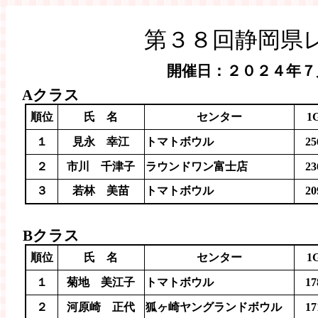
第３８回静岡県
開催日：２０２４年７
Aクラス
順位
氏 名
センター
1
１
見永 幸江
トマトボウル
25
２
市川 千津子
ラウンドワン富士店
23
３
若林 美苗
トマトボウル
20
Bクラス
順位
氏 名
センター
1
１
菊地 美江子
トマトボウル
17
２
河原崎 正代
狐ヶ崎ヤングランドボウル
17