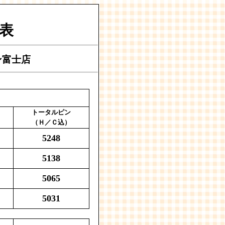
表
ン富士店
トータルピン
（Ｈ／Ｃ込）
5248
5138
5065
）
5031