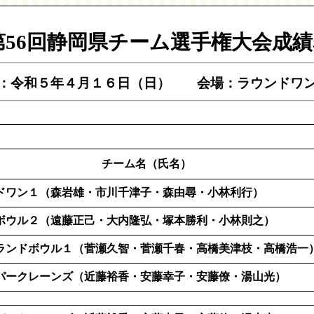
岡県チーム選手権大会成績
：令和５年４月１６日（日） 会場：ラウンドワ
チーム名（氏名）
ドワン１（森岩雄・市川千津子・森由尋・小林利行）
ボウル２（遠藤正己・大内隆弘・塚本勝利・小林則之）
ランドボウル１（菅瀬久智・菅瀬千春・高橋美津枝・高橋浩一
パークレーンズ（近藤裕香・安藤幸子・安藤僚・湯山光）