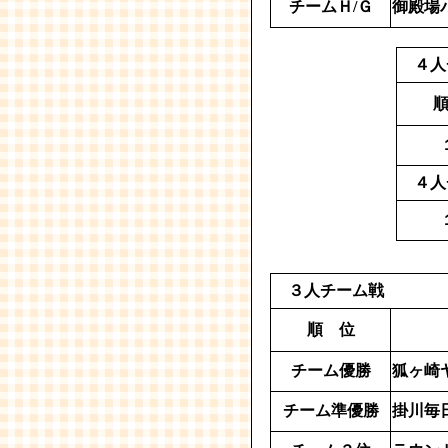
チームＨ/Ｇ
御殿場
４人
４人
３人チーム戦
順 位
チーム優勝
狐ヶ崎
チーム準優勝
掛川毎