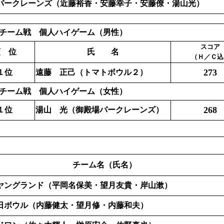
パークレーンズ（近藤裕香・安藤幸子・安藤僚・湯山光）
チーム戦 個人ハイゲーム（男性）
スコア
順 位
氏 名
（Ｈ／Ｃ込
273
１位
遠藤 正己（トマトボウル２）
チーム戦 個人ハイゲーム（女性）
268
１位
湯山 光（御殿場パークレーンズ）
チーム名（氏名）
ヤングランド（平岡名保美・望月友貴・岸山漱）
日ボウル（内藤健太・望月修・内藤和夫）