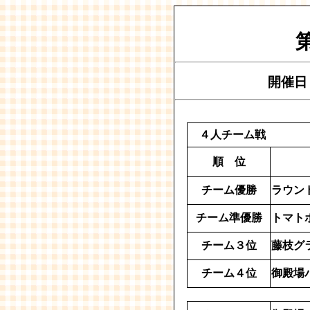
第56回静
開催日
４人チーム戦
順 位
チーム優勝
ラウン
チーム準優勝
トマト
チーム３位
藤枝グ
チーム４位
御殿場